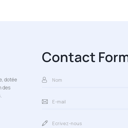
Contact For
e, dotée
n des
.