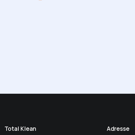
m
Ph
ail
on
:
e:
Total Klean
Adresse